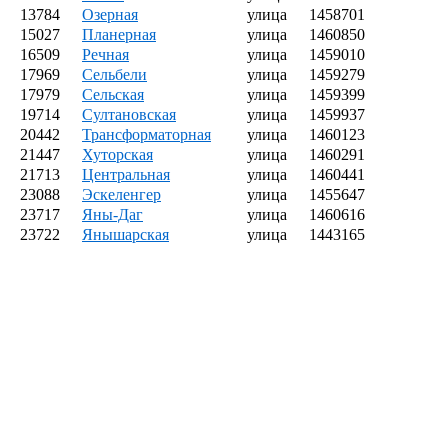
13784
Озерная
улица
1458701
15027
Планерная
улица
1460850
16509
Речная
улица
1459010
17969
Сельбели
улица
1459279
17979
Сельская
улица
1459399
19714
Султановская
улица
1459937
20442
Трансформаторная
улица
1460123
21447
Хуторская
улица
1460291
21713
Центральная
улица
1460441
23088
Эскеленгер
улица
1455647
23717
Яны-Даг
улица
1460616
23722
Янышарская
улица
1443165