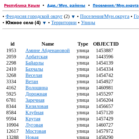
•
•
Республика Крым
Адм./Мун. районы
Поселения/Мун.округа
•
Феодосия городской округ
(2)
•
Поселения/Мун.округа
•
Го
▼
Южное село (4)
•
•
Территории
•
Улицы
▼
id
Name
Type
OBJECTID
1953
Амине Абденановой
улица
1453887
2059
Арбатская
улица
1443596
2298
Байарлы
улица
1454139
2410
Бахчалы
улица
1454334
3268
Веселая
улица
1454742
3334
Ветан
улица
1454927
4162
Волошина
улица
1460981
5925
Дорожная
улица
1455297
6781
Заречная
улица
1456204
8344
Кизиловая
улица
1456657
8584
Клубная
улица
1457120
9594
Крутая
улица
1457429
10904
Луговая
улица
1460727
12617
Мостовая
улица
1457972
13288
Новая
улица
1458290