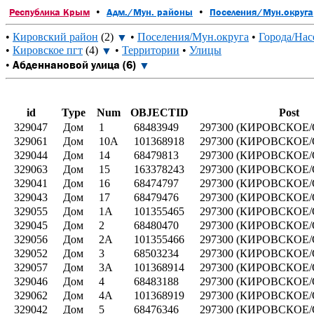
•
•
Республика Крым
Адм./Мун. районы
Поселения/Мун.округа
•
Кировский район
(2)
•
Поселения/Мун.округа
•
Города/Нас
▼
•
Кировское пгт
(4)
•
Территории
•
Улицы
▼
Абденнановой улица (6)
•
▼
id
Type
Num
OBJECTID
Post
329047
Дом
1
68483949
297300 (КИРОВСКОЕ/О
329061
Дом
10А
101368918
297300 (КИРОВСКОЕ/О
329044
Дом
14
68479813
297300 (КИРОВСКОЕ/О
329063
Дом
15
163378243
297300 (КИРОВСКОЕ/О
329041
Дом
16
68474797
297300 (КИРОВСКОЕ/О
329043
Дом
17
68479476
297300 (КИРОВСКОЕ/О
329055
Дом
1А
101355465
297300 (КИРОВСКОЕ/О
329045
Дом
2
68480470
297300 (КИРОВСКОЕ/О
329056
Дом
2А
101355466
297300 (КИРОВСКОЕ/О
329052
Дом
3
68503234
297300 (КИРОВСКОЕ/О
329057
Дом
3А
101368914
297300 (КИРОВСКОЕ/О
329046
Дом
4
68483188
297300 (КИРОВСКОЕ/О
329062
Дом
4А
101368919
297300 (КИРОВСКОЕ/О
329042
Дом
5
68476346
297300 (КИРОВСКОЕ/О