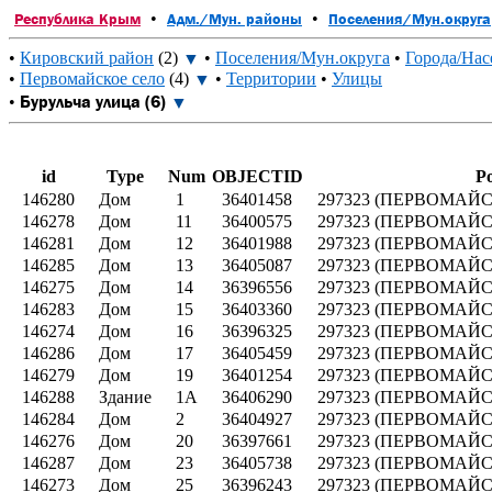
•
•
Республика Крым
Адм./Мун. районы
Поселения/Мун.округа
•
Кировский район
(2)
•
Поселения/Мун.округа
•
Города/Нас
▼
•
Первомайское село
(4)
•
Территории
•
Улицы
▼
Бурульча улица (6)
•
▼
id
Type
Num
OBJECTID
Po
146280
Дом
1
36401458
297323 (ПЕРВОМАЙСК
146278
Дом
11
36400575
297323 (ПЕРВОМАЙСК
146281
Дом
12
36401988
297323 (ПЕРВОМАЙСК
146285
Дом
13
36405087
297323 (ПЕРВОМАЙСК
146275
Дом
14
36396556
297323 (ПЕРВОМАЙСК
146283
Дом
15
36403360
297323 (ПЕРВОМАЙСК
146274
Дом
16
36396325
297323 (ПЕРВОМАЙСК
146286
Дом
17
36405459
297323 (ПЕРВОМАЙСК
146279
Дом
19
36401254
297323 (ПЕРВОМАЙСК
146288
Здание
1А
36406290
297323 (ПЕРВОМАЙСК
146284
Дом
2
36404927
297323 (ПЕРВОМАЙСК
146276
Дом
20
36397661
297323 (ПЕРВОМАЙСК
146287
Дом
23
36405738
297323 (ПЕРВОМАЙСК
146273
Дом
25
36396243
297323 (ПЕРВОМАЙСК